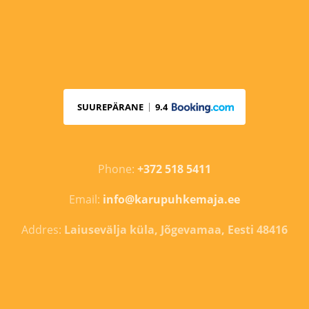
SUUREPÄRANE
9.4
Phone:
+372 518 5411
Email:
info@karupuhkemaja.ee
Addres:
Laiusevälja küla, Jõgevamaa, Eesti 48416